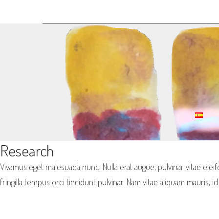
S
k
i
p
t
o
c
o
n
t
R
Research
e
E
Vivamus eget malesuada nunc. Nulla erat augue, pulvinar vitae eleif
n
S
fringilla tempus orci tincidunt pulvinar. Nam vitae aliquam mauris,
t
E