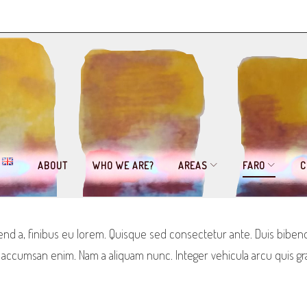
ABOUT
WHO WE ARE?
AREAS
FARO
C
end a, finibus eu lorem. Quisque sed consectetur ante. Duis bibendu
 id accumsan enim. Nam a aliquam nunc. Integer vehicula arcu quis gr