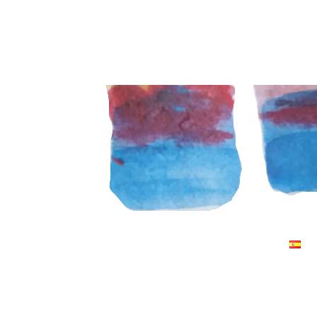
A
R
C
H