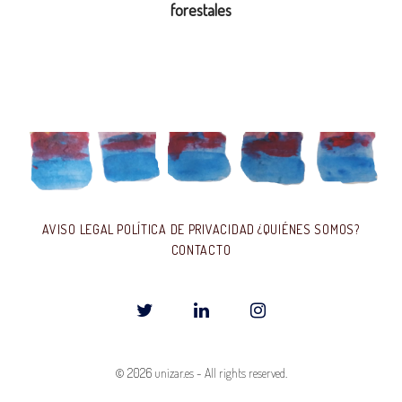
forestales
AVISO LEGAL
POLÍTICA DE PRIVACIDAD
¿QUIÉNES SOMOS?
CONTACTO
T
L
I
w
i
n
© 2026
unizar.es
-
All rights reserved.
i
n
s