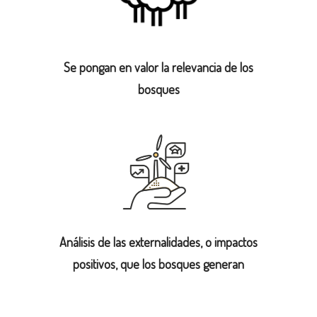
P
R
Se pongan en valor la relevancia de los
O
bosques
T
E
C
C
I
Ó
Análisis de las externalidades, o impactos
N
positivos, que los bosques generan
A
M