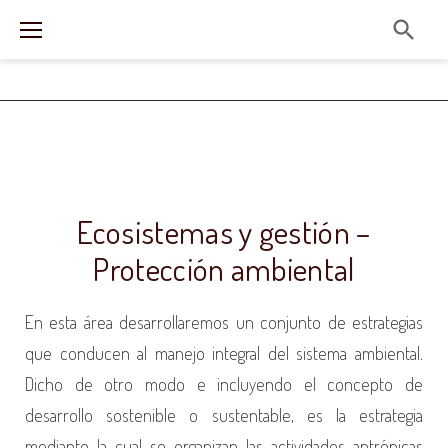
S
k
i
p
t
o
E
c
C
Ecosistemas y gestión –
o
O
Protección ambiental
n
S
t
En esta área desarrollaremos un conjunto de estrategias
e
I
que conducen al manejo integral del sistema ambiental.
n
S
Dicho de otro modo e incluyendo el concepto de
t
T
desarrollo sostenible o sustentable, es la estrategia
mediante la cual se organizan las actividades antrópicas