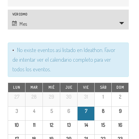
a
v
N
VER COMO
Mes
e
a
g
v
a
No existe eventos así listado en Ideathon. Favor
e
de intentar ver el calendario completo para ver
c
g
todos los eventos.
i
a
ó
C
LUN
MAR
MIÉ
JUE
VIE
SÁB
DOM
c
n
C
a
27
28
29
30
31
1
2
a
i
d
l
l
3
4
5
6
7
8
9
e
e
ó
e
n
10
11
12
13
14
15
16
d
b
n
n
a
17
18
19
20
21
22
23
r