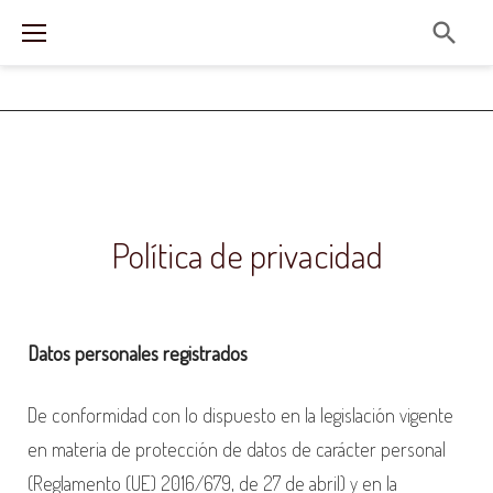
S
k
i
p
t
o
P
c
O
Política de privacidad
o
L
n
Í
t
Datos personales registrados
e
T
n
I
De conformidad con lo dispuesto en la legislación vigente
t
C
en materia de protección de datos de carácter personal
(Reglamento (UE) 2016/679, de 27 de abril) y en la