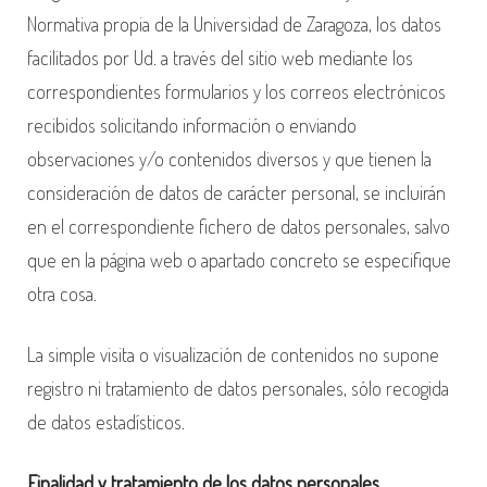
A
Normativa propia de la Universidad de Zaragoza, los datos
D
facilitados por Ud. a través del sitio web mediante los
E
correspondientes formularios y los correos electrónicos
P
recibidos solicitando información o enviando
R
observaciones y/o contenidos diversos y que tienen la
consideración de datos de carácter personal, se incluirán
I
en el correspondiente fichero de datos personales, salvo
V
que en la página web o apartado concreto se especifique
A
otra cosa.
C
La simple visita o visualización de contenidos no supone
I
registro ni tratamiento de datos personales, sólo recogida
D
de datos estadísticos.
A
D
Finalidad y tratamiento de los datos personales