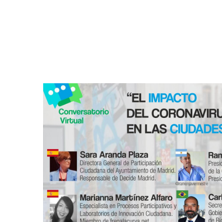
E
R
S
A
T
O
R
I
O
V
I
R