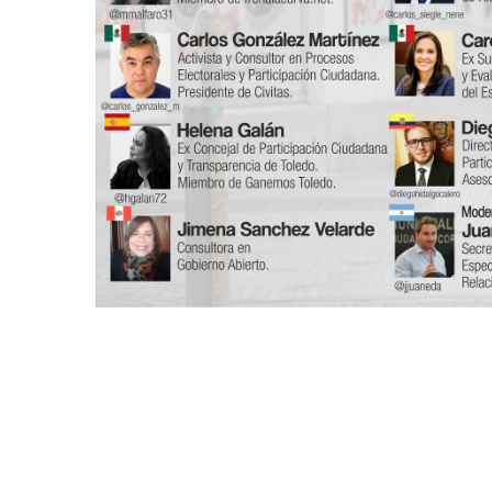
T
U
A
L
C
O
V
I
D
-
1
9