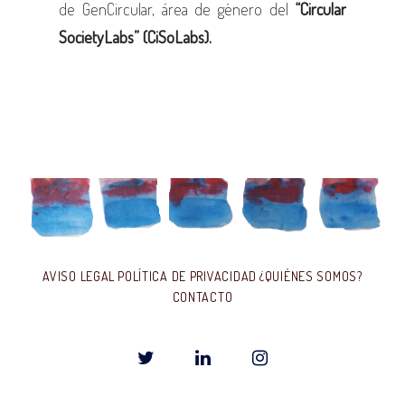
de GenCircular, área de género del
“Circular
SocietyLabs” (CiSoLabs).
AVISO LEGAL
POLÍTICA DE PRIVACIDAD
¿QUIÉNES SOMOS?
CONTACTO
T
L
I